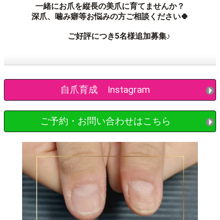
ネイル付け替えの際にベースの層を残し
アセトンという溶剤を使用せずに
新しいネイルに変える技法です。
お爪や指周りの乾燥を防ぎ
お爪の負担を最小限に抑えることが出来ます。
お爪の負担が心配な方
継続してネイルを楽しみたい方にオススメです♪♪
完全個室のプライベートサロンです。
周りを気にせずゆっくりとお寛ぎください。
お客様に寄り添い丁寧な施術を心がけます。
―News―
＼自爪育成モニター募集中です♪／
一緒にお爪を縦長の美爪に育てませんか？
深爪、噛み癖等お悩みの方ご相談ください🍀