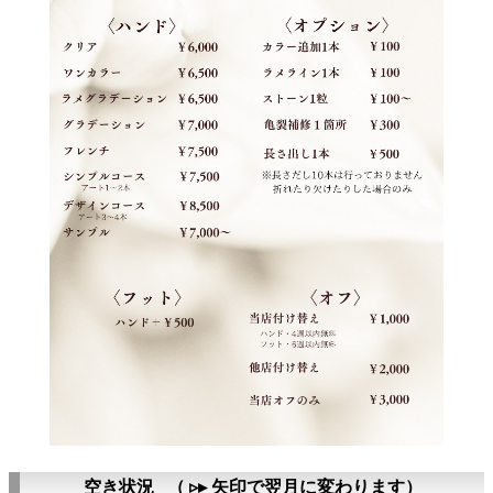
空き状況 （ ▹▸ 矢印で翌月に変わります）