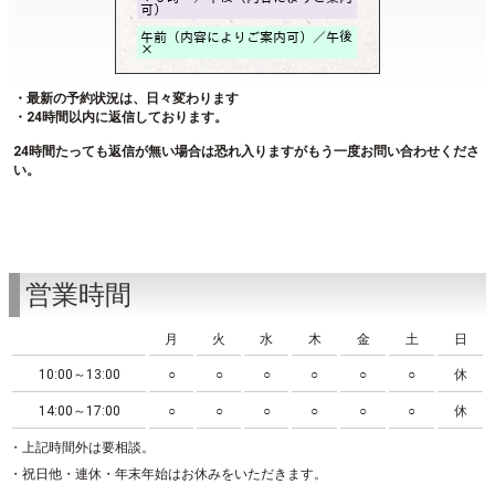
・最新の予約状況は、日々変わります
・24時間以内に返信しております。
24時間たっても返信が無い場合は恐れ入りますがもう一度お問い合わせくださ
い。
営業時間
月
火
水
木
金
土
日
10:00～13:00
○
○
○
○
○
○
休
14:00～17:00
○
○
○
○
○
○
休
・上記時間外は要相談。
・祝日他・連休・年末年始はお休みをいただきます。