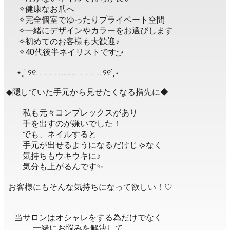
✧健康なお爪へ
✧完全個室でゆったりプライベート空間
✧一緒にデザインやカラーをお選びします
✧初めてのお客様も大歓迎♪
⁡ ✧40代後半ネイリストです·͜·‪⋆
⋆ ˳˙ ୨୧…………………………………୨୧˙˳⋆
◆隠していた手元から見せたくなる指先に◆
私も元々コンプレックスがあり
手を出すのが嫌いでした！
でも、ネイルすると
手元が出せるようになるだけじゃなく
気持ちもウキウキに♪
気分も上がるんです✨
お客様にもそんな気持ちになって欲しい！♡
当サロンはオシャレをする為だけでなく⁡
⁡ 一緒にお悩みを解決して