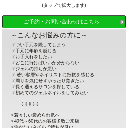
(タップで拡大します)
ご予約・お問い合わせはこちら
～こんなお悩みの方に～
︎︎︎︎︎︎︎☑︎︎つい手元を隠してしまう
︎︎︎︎︎︎︎ ☑︎︎手元に年齢を感じる
︎︎︎︎︎︎︎ ☑︎︎お手入れをしたい
☑︎︎どこに行けばいいか分からない⁡︎
⁡⁡⁡⁡⁡ ☑︎︎ジェルの持ちが悪い
☑︎︎ 若い客層やネイリストに抵抗を感じる
︎︎︎︎︎︎︎☑︎︎周りを気にせずゆったり寛ぎたい
︎︎︎︎︎︎︎ ☑︎︎長く通えるサロンを探している
︎︎︎︎︎︎︎ ☑︎︎初めてのジェルネイルをしてみたい
⇩⇩⇩⇩⇩
✧若々しい褒められ爪へ
✧40代～60代のお客様多数ご来店
✧浮かないネイルで持ちが良い